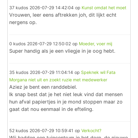
37 kudos
2026-07-29 14:42:04
op
Kunst omdat het moet
Vrouwen, leer eens aftrekken joh, dit lijkt echt
nergens op.
0 kudos
2026-07-29 12:50:02
op
Moeder, voer mij
Super handig als je een vliegje in je oog hebt.
35 kudos
2026-07-29 11:04:14
op
Speknek wil Fata
Morgana niet uit en zoekt ruzie met medewerker
Aziez je bent een randdebiel.
Ik snap best dat je het niet leuk vind dat mensen
hun afval papiertjes in je mond stoppen maar zo
gaat dat nou eenmaal in de efteling.
52 kudos
2026-07-29 10:59:41
op
Verkocht?
Wij hadden een tuincentrum in het dorp, de nieuwe