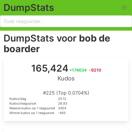
DumpStats
DumpStats voor
bob de
boarder
165,424
+174634
-9210
Kudos
#225 (Top 0.0704%)
Kudos/dag
25.12
Kudos/reaguursel
28.93
Meeste kudos op 1 reaguursel
3454
Minste kudos op 1 reaguursel
-465