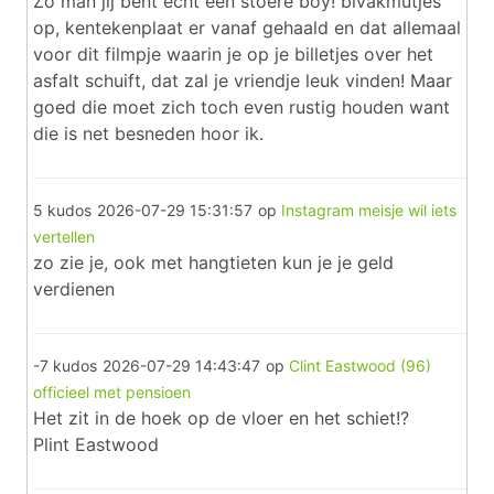
Zo man jij bent echt een stoere boy! bivakmutjes
op, kentekenplaat er vanaf gehaald en dat allemaal
voor dit filmpje waarin je op je billetjes over het
asfalt schuift, dat zal je vriendje leuk vinden! Maar
goed die moet zich toch even rustig houden want
die is net besneden hoor ik.
5 kudos
2026-07-29 15:31:57
op
Instagram meisje wil iets
vertellen
zo zie je, ook met hangtieten kun je je geld
verdienen
-7 kudos
2026-07-29 14:43:47
op
Clint Eastwood (96)
officieel met pensioen
Het zit in de hoek op de vloer en het schiet!?
Plint Eastwood