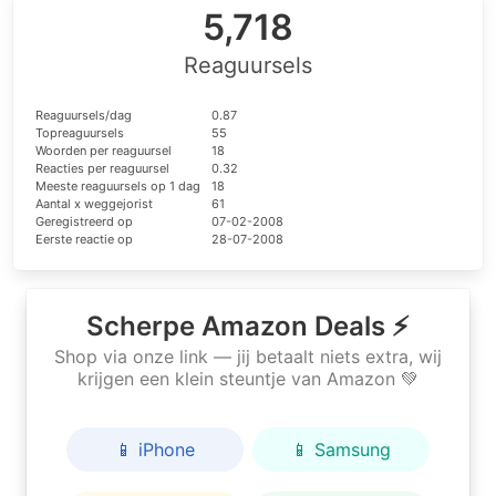
5,718
Reaguursels
Reaguursels/dag
0.87
Topreaguursels
55
Woorden per reaguursel
18
Reacties per reaguursel
0.32
Meeste reaguursels op 1 dag
18
Aantal x weggejorist
61
Geregistreerd op
07-02-2008
Eerste reactie op
28-07-2008
Scherpe Amazon Deals ⚡
Shop via onze link — jij betaalt niets extra, wij
krijgen een klein steuntje van Amazon 💚
📱 iPhone
📱 Samsung