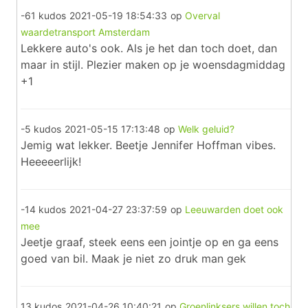
-61 kudos
2021-05-19 18:54:33
op
Overval
waardetransport Amsterdam
Lekkere auto's ook. Als je het dan toch doet, dan
maar in stijl. Plezier maken op je woensdagmiddag
+1
-5 kudos
2021-05-15 17:13:48
op
Welk geluid?
Jemig wat lekker. Beetje Jennifer Hoffman vibes.
Heeeeerlijk!
-14 kudos
2021-04-27 23:37:59
op
Leeuwarden doet ook
mee
Jeetje graaf, steek eens een jointje op en ga eens
goed van bil. Maak je niet zo druk man gek
13 kudos
2021-04-26 10:40:21
op
Groenlinksers willen toch