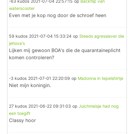
-63 kudos
2021-07-04 22:57:15
op
Backflip van
waterscooter
Even met je kop nog door de schroef heen
59 kudos
2021-07-04 15:33:24
op
Steeds agressiever die
jehova's
Lijken mij gewoon BOA's die de quarantaineplicht
komen controleren?
-3 kudos
2021-07-01 22:20:09
op
Madonna in tepelshirtje
Niet mijn koningin.
27 kudos
2021-06-22 09:31:03
op
Juichmeisje had nog
een toegift
Classy hoor