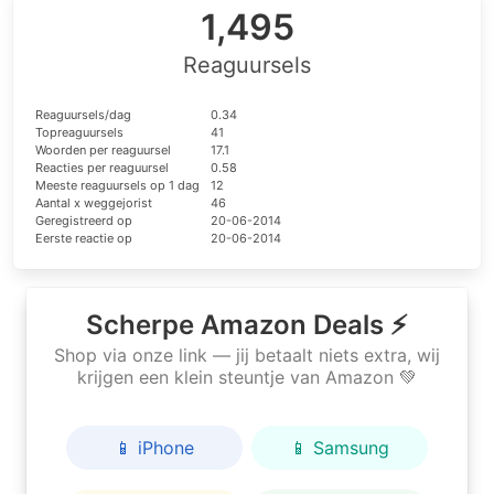
1,495
Reaguursels
Reaguursels/dag
0.34
Topreaguursels
41
Woorden per reaguursel
17.1
Reacties per reaguursel
0.58
Meeste reaguursels op 1 dag
12
Aantal x weggejorist
46
Geregistreerd op
20-06-2014
Eerste reactie op
20-06-2014
Scherpe Amazon Deals ⚡
Shop via onze link — jij betaalt niets extra, wij
krijgen een klein steuntje van Amazon 💚
📱 iPhone
📱 Samsung