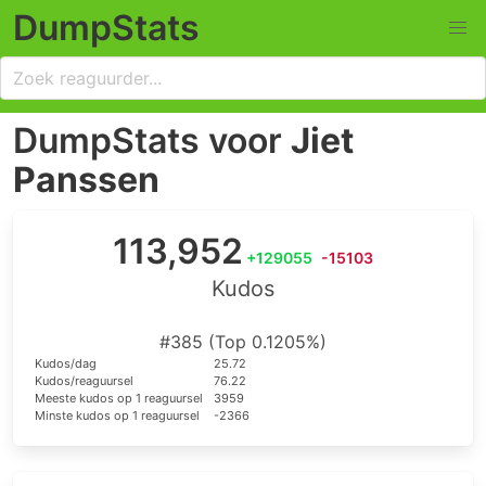
DumpStats
DumpStats voor
Jiet
Panssen
113,952
+129055
-15103
Kudos
#385 (Top 0.1205%)
Kudos/dag
25.72
Kudos/reaguursel
76.22
Meeste kudos op 1 reaguursel
3959
Minste kudos op 1 reaguursel
-2366