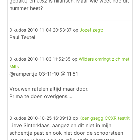
gepakt) en 0.52 is hilarisch. Maar wie weet hoe dit
nummer heet?
0 kudos
2010-11-04 20:53:37
op
Jozef zegt:
Paul Teutel
0 kudos
2010-11-03 11:52:35
op
Wilders omringt zich met
Milfs
@rampertje 03-11-10 @ 11:51
Vrouwen ratelen altijd maar door.
Prima te doen overigens....
0 kudos
2010-10-25 16:09:13
op
Koenigsegg CCXR testrit
Lieve Sinterklaas, aangezien dit niet in mijn
schoentje past en ook niet door de schoorsteen