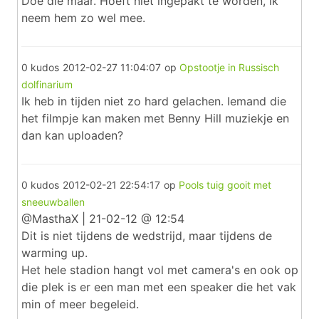
Doe die maar. Hoeft niet ingepakt te worden, ik
neem hem zo wel mee.
0 kudos
2012-02-27 11:04:07
op
Opstootje in Russisch
dolfinarium
Ik heb in tijden niet zo hard gelachen. Iemand die
het filmpje kan maken met Benny Hill muziekje en
dan kan uploaden?
0 kudos
2012-02-21 22:54:17
op
Pools tuig gooit met
sneeuwballen
@MasthaX | 21-02-12 @ 12:54
Dit is niet tijdens de wedstrijd, maar tijdens de
warming up.
Het hele stadion hangt vol met camera's en ook op
die plek is er een man met een speaker die het vak
min of meer begeleid.