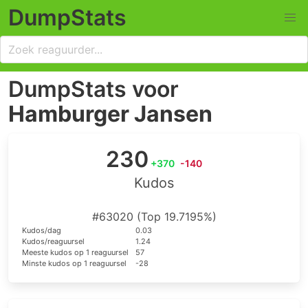
DumpStats
DumpStats voor
Hamburger Jansen
230
+370
-140
Kudos
#63020 (Top 19.7195%)
Kudos/dag
0.03
Kudos/reaguursel
1.24
Meeste kudos op 1 reaguursel
57
Minste kudos op 1 reaguursel
-28