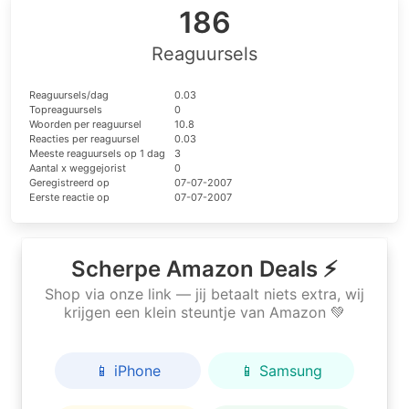
186
Reaguursels
Reaguursels/dag
0.03
Topreaguursels
0
Woorden per reaguursel
10.8
Reacties per reaguursel
0.03
Meeste reaguursels op 1 dag
3
Aantal x weggejorist
0
Geregistreerd op
07-07-2007
Eerste reactie op
07-07-2007
Scherpe Amazon Deals ⚡
Shop via onze link — jij betaalt niets extra, wij
krijgen een klein steuntje van Amazon 💚
📱 iPhone
📱 Samsung