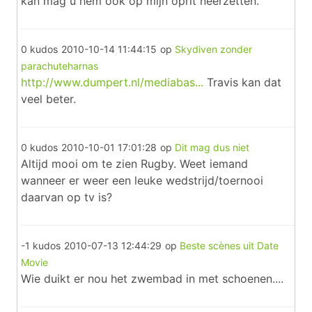
kan mag u hem ook op mijn oprit neerzetten.
0 kudos
2010-10-14 11:44:15
op
Skydiven zonder
parachuteharnas
http://www.dumpert.nl/mediabas...
Travis kan dat
veel beter.
0 kudos
2010-10-01 17:01:28
op
Dit mag dus niet
Altijd mooi om te zien Rugby. Weet iemand
wanneer er weer een leuke wedstrijd/toernooi
daarvan op tv is?
-1 kudos
2010-07-13 12:44:29
op
Beste scènes uit Date
Movie
Wie duikt er nou het zwembad in met schoenen....