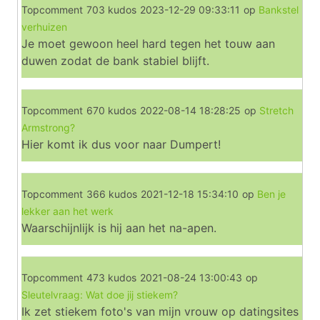
Topcomment
703 kudos
2023-12-29 09:33:11
op
Bankstel
verhuizen
Je moet gewoon heel hard tegen het touw aan
duwen zodat de bank stabiel blijft.
Topcomment
670 kudos
2022-08-14 18:28:25
op
Stretch
Armstrong?
Hier komt ik dus voor naar Dumpert!
Topcomment
366 kudos
2021-12-18 15:34:10
op
Ben je
lekker aan het werk
Waarschijnlijk is hij aan het na-apen.
Topcomment
473 kudos
2021-08-24 13:00:43
op
Sleutelvraag: Wat doe jij stiekem?
Ik zet stiekem foto's van mijn vrouw op datingsites