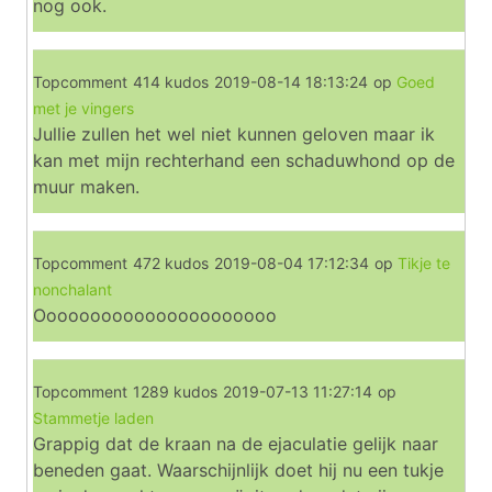
nog ook.
Topcomment
414 kudos
2019-08-14 18:13:24
op
Goed
met je vingers
Jullie zullen het wel niet kunnen geloven maar ik
kan met mijn rechterhand een schaduwhond op de
muur maken.
Topcomment
472 kudos
2019-08-04 17:12:34
op
Tikje te
nonchalant
Oooooooooooooooooooooo
Topcomment
1289 kudos
2019-07-13 11:27:14
op
Stammetje laden
Grappig dat de kraan na de ejaculatie gelijk naar
beneden gaat. Waarschijnlijk doet hij nu een tukje