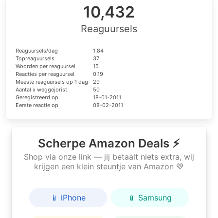
10,432
Reaguursels
Reaguursels/dag
1.84
Topreaguursels
37
Woorden per reaguursel
15
Reacties per reaguursel
0.19
Meeste reaguursels op 1 dag
29
Aantal x weggejorist
50
Geregistreerd op
18-01-2011
Eerste reactie op
08-02-2011
Scherpe Amazon Deals ⚡
Shop via onze link — jij betaalt niets extra, wij
krijgen een klein steuntje van Amazon 💚
📱 iPhone
📱 Samsung