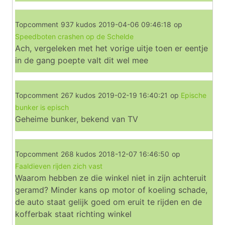
Topcomment
937 kudos
2019-04-06 09:46:18
op
Speedboten crashen op de Schelde
Ach, vergeleken met het vorige uitje toen er eentje
in de gang poepte valt dit wel mee
Topcomment
267 kudos
2019-02-19 16:40:21
op
Epische
bunker is episch
Geheime bunker, bekend van TV
Topcomment
268 kudos
2018-12-07 16:46:50
op
Faaldieven rijden zich vast
Waarom hebben ze die winkel niet in zijn achteruit
geramd? Minder kans op motor of koeling schade,
de auto staat gelijk goed om eruit te rijden en de
kofferbak staat richting winkel