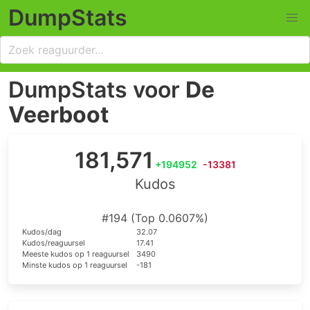
DumpStats
DumpStats voor
De
Veerboot
181,571
+194952
-13381
Kudos
#194 (Top 0.0607%)
Kudos/dag
32.07
Kudos/reaguursel
17.41
Meeste kudos op 1 reaguursel
3490
Minste kudos op 1 reaguursel
-181