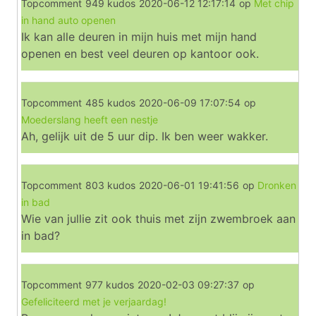
Topcomment
949 kudos
2020-06-12 12:17:14
op
Met chip
in hand auto openen
Ik kan alle deuren in mijn huis met mijn hand
openen en best veel deuren op kantoor ook.
Topcomment
485 kudos
2020-06-09 17:07:54
op
Moederslang heeft een nestje
Ah, gelijk uit de 5 uur dip. Ik ben weer wakker.
Topcomment
803 kudos
2020-06-01 19:41:56
op
Dronken
in bad
Wie van jullie zit ook thuis met zijn zwembroek aan
in bad?
Topcomment
977 kudos
2020-02-03 09:27:37
op
Gefeliciteerd met je verjaardag!