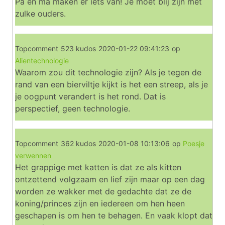
Pa en ma maken er iets van! Je moet blij zijn met
zulke ouders.
Topcomment
523 kudos
2020-01-22 09:41:23
op
Alientechnologie
Waarom zou dit technologie zijn? Als je tegen de
rand van een bierviltje kijkt is het een streep, als je
je oogpunt verandert is het rond. Dat is
perspectief, geen technologie.
Topcomment
362 kudos
2020-01-08 10:13:06
op
Poesje
verwennen
Het grappige met katten is dat ze als kitten
ontzettend volgzaam en lief zijn maar op een dag
worden ze wakker met de gedachte dat ze de
koning/princes zijn en iedereen om hen heen
geschapen is om hen te behagen. En vaak klopt dat