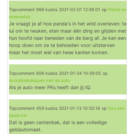
Topcomment
988 kudos
2021-02-01 12:36:01
op
Panda en
sneeuwlulz
Je vraagt je af hoe panda's in het wild overleven: te
lui om te neuken, eten maar één ding en glijden met
hun hoofd naar beneden van de berg af. Je kan een
hoop doen om ze te behoeden voor uitsterven
maar het moet wel van twee kanten komen.
Topcomment
606 kudos
2021-01-24 10:39:05
op
Avondklokskippen met de auto
Als je auto meer PKs heeft dan jij IQ.
Topcomment
459 kudos
2021-01-13 10:30:18
op
Da's een
beste kin
Dat is geen centenbak, dat is een volledige
geldautomaat.