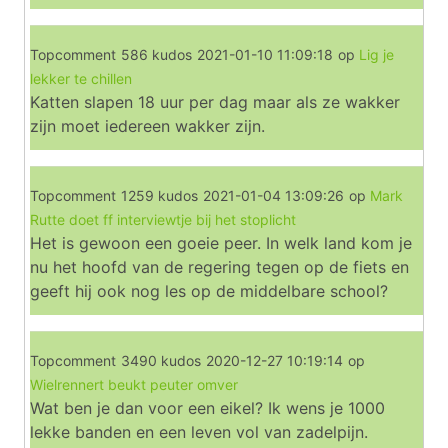
Topcomment
586 kudos
2021-01-10 11:09:18
op
Lig je
lekker te chillen
Katten slapen 18 uur per dag maar als ze wakker
zijn moet iedereen wakker zijn.
Topcomment
1259 kudos
2021-01-04 13:09:26
op
Mark
Rutte doet ff interviewtje bij het stoplicht
Het is gewoon een goeie peer. In welk land kom je
nu het hoofd van de regering tegen op de fiets en
geeft hij ook nog les op de middelbare school?
Topcomment
3490 kudos
2020-12-27 10:19:14
op
Wielrennert beukt peuter omver
Wat ben je dan voor een eikel? Ik wens je 1000
lekke banden en een leven vol van zadelpijn.