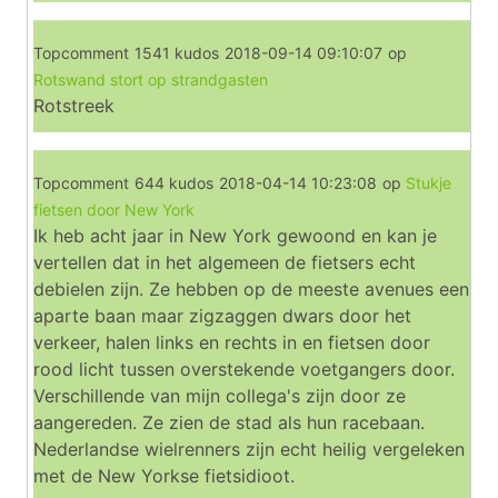
Topcomment
1541 kudos
2018-09-14 09:10:07
op
Rotswand stort op strandgasten
Rotstreek
Topcomment
644 kudos
2018-04-14 10:23:08
op
Stukje
fietsen door New York
Ik heb acht jaar in New York gewoond en kan je
vertellen dat in het algemeen de fietsers echt
debielen zijn. Ze hebben op de meeste avenues een
aparte baan maar zigzaggen dwars door het
verkeer, halen links en rechts in en fietsen door
rood licht tussen overstekende voetgangers door.
Verschillende van mijn collega's zijn door ze
aangereden. Ze zien de stad als hun racebaan.
Nederlandse wielrenners zijn echt heilig vergeleken
met de New Yorkse fietsidioot.