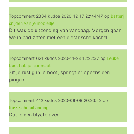
Topcomment
2884 kudos
2020-12-17 22:44:47
op
Batterij
snijden van je mobieltje
Dit was de uitzending van vandaag. Morgen gaan
we in bad zitten met een electrische kachel.
Topcomment
621 kudos
2020-11-28 12:22:37
op
Leuke
boot heb je hier maat
Zit je rustig in je boot, springt er opeens een
pinguïn.
Topcomment
412 kudos
2020-08-09 20:26:42
op
Russische uitvinding
Dat is een blyatblazer.