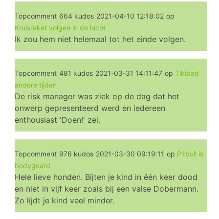
Topcomment
664 kudos
2021-04-10 12:18:02
op
Kruisraket volgen in de lucht
Ik zou hem niet helemaal tot het einde volgen.
Topcomment
481 kudos
2021-03-31 14:11:47
op
Tikibad
andere tijden
De risk manager was ziek op de dag dat het
onwerp gepresenteerd werd en iedereen
enthousiast 'Doen!' zei.
Topcomment
976 kudos
2021-03-30 09:19:11
op
Pitbull is
bodyguard
Hele lieve honden. Bijten je kind in één keer dood
en niet in vijf keer zoals bij een valse Dobermann.
Zo lijdt je kind veel minder.