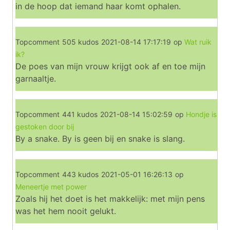
in de hoop dat iemand haar komt ophalen.
Topcomment
505 kudos
2021-08-14 17:17:19
op
Wat ruik
ik?
De poes van mijn vrouw krijgt ook af en toe mijn
garnaaltje.
Topcomment
441 kudos
2021-08-14 15:02:59
op
Hondje is
gestoken door bij
By a snake. By is geen bij en snake is slang.
Topcomment
443 kudos
2021-05-01 16:26:13
op
Meneertje met power
Zoals hij het doet is het makkelijk: met mijn pens
was het hem nooit gelukt.