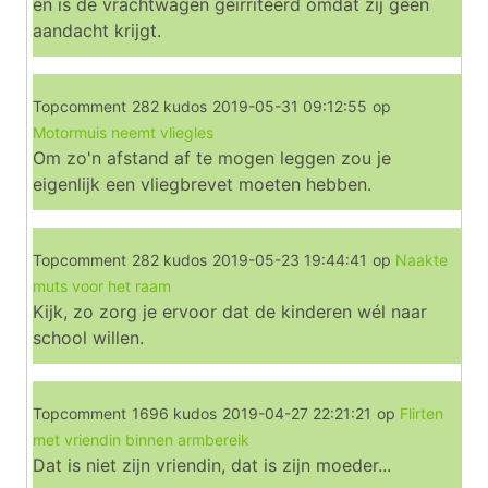
en is de vrachtwagen geïrriteerd omdat zij geen
aandacht krijgt.
Topcomment
282 kudos
2019-05-31 09:12:55
op
Motormuis neemt vliegles
Om zo'n afstand af te mogen leggen zou je
eigenlijk een vliegbrevet moeten hebben.
Topcomment
282 kudos
2019-05-23 19:44:41
op
Naakte
muts voor het raam
Kijk, zo zorg je ervoor dat de kinderen wél naar
school willen.
Topcomment
1696 kudos
2019-04-27 22:21:21
op
Flirten
met vriendin binnen armbereik
Dat is niet zijn vriendin, dat is zijn moeder...