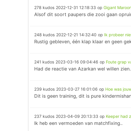
278 kudos
2022-12-31 12:18:33
op
Gigant Maroon
Alsof dit soort paupers die zooi gaan opru
248 kudos
2022-12-21 14:32:40
op
Ik probeer nie
Rustig gebleven, één klap klaar en geen g
241 kudos
2023-03-16 09:04:46
op
Foute grap v
Had de reactie van Azarkan wel willen zien. 
239 kudos
2023-03-27 16:01:06
op
Hoe was jouw
Dit is geen training, dit is pure kindermisha
237 kudos
2023-04-09 20:13:33
op
Keeper had z
Ik heb een vermoeden van matchfixing..