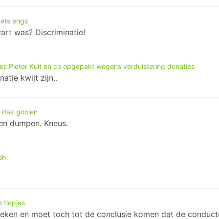
iets engs
art was? Discriminatie!
s Pieter Kuit en co opgepakt wegens verduistering donaties
tie kwijt zijn..
t dak gooien
nen dumpen. Kneus.
oh
 tiepjes
eken en moet toch tot de conclusie komen dat de conducteu