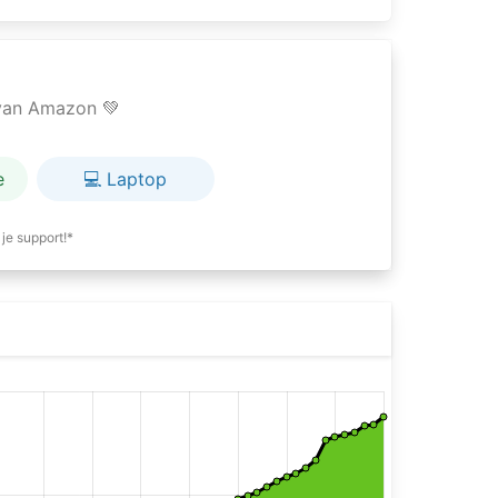
e van Amazon 💚
e
💻 Laptop
je support!*