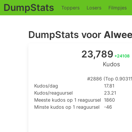
DumpStats
Toppers
Losers
Filmpjes
DumpStats voor
Alwee
23,789
+24108
Kudos
#2886 (Top 0.9031
Kudos/dag
17.81
Kudos/reaguursel
23.21
Meeste kudos op 1 reaguursel
1860
Minste kudos op 1 reaguursel
-46