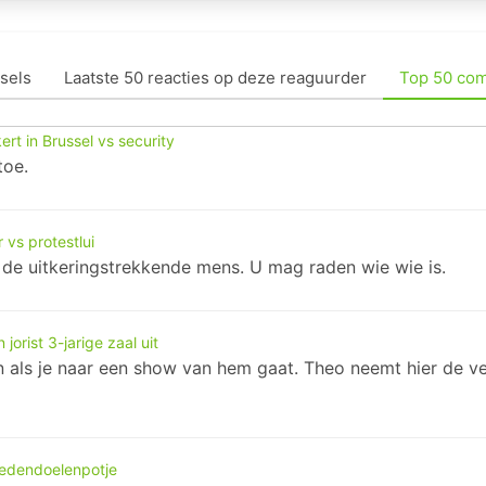
sels
Laatste 50 reacties op deze reaguurder
Top 50 co
rt in Brussel vs security
toe.
vs protestlui
n de uitkeringstrekkende mens. U mag raden wie wie is.
orist 3-jarige zaal uit
als je naar een show van hem gaat. Theo neemt hier de ver
goedendoelenpotje