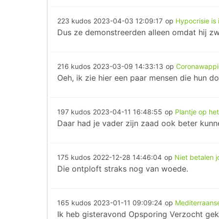
223 kudos
2023-04-03 12:09:17
op
Hypocrisie is 
Dus ze demonstreerden alleen omdat hij zw
216 kudos
2023-03-09 14:33:13
op
Coronawappie
Oeh, ik zie hier een paar mensen die hun dona
197 kudos
2023-04-11 16:48:55
op
Plantje op he
Daar had je vader zijn zaad ook beter kun
175 kudos
2022-12-28 14:46:04
op
Niet betalen j
Die ontploft straks nog van woede.
165 kudos
2023-01-11 09:09:24
op
Mediterraanse
Ik heb gisteravond Opsporing Verzocht gek